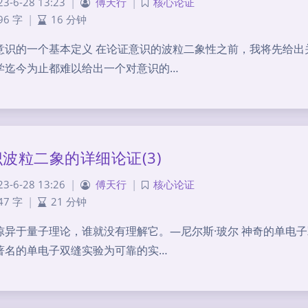
23-6-28 13:23
|
傅天行
|
核心论证
96 字
|
16 分钟
意识的一个基本定义 在论证意识的波粒二象性之前，我将先给出
学迄今为止都难以给出一个对意识的…
波粒二象的详细论证(3)
23-6-28 13:26
|
傅天行
|
核心论证
47 字
|
21 分钟
惊异于量子理论，谁就没有理解它。―尼尔斯·玻尔 神奇的单电
著名的单电子双缝实验为可靠的实…