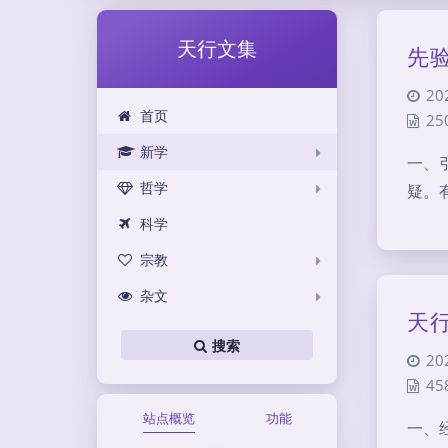
天行文集
先
20
首页
25
新学
一、
哲学
疑。
科学
宗教
杂文
天
搜索
20
45
站点概览
功能
一、