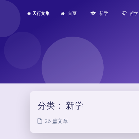
首页
新学
哲学
天行文集
分类：
新学
26 篇文章