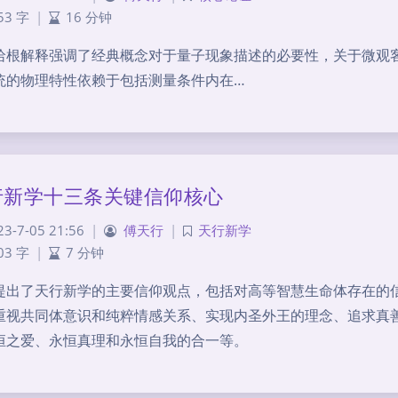
53 字
|
16 分钟
哈根解释强调了经典概念对于量子现象描述的必要性，关于微观
统的物理特性依赖于包括测量条件内在…
行新学十三条关键信仰核心
23-7-05 21:56
|
傅天行
|
天行新学
03 字
|
7 分钟
提出了天行新学的主要信仰观点，包括对高等智慧生命体存在的
重视共同体意识和纯粹情感关系、实现内圣外王的理念、追求真
恒之爱、永恒真理和永恒自我的合一等。