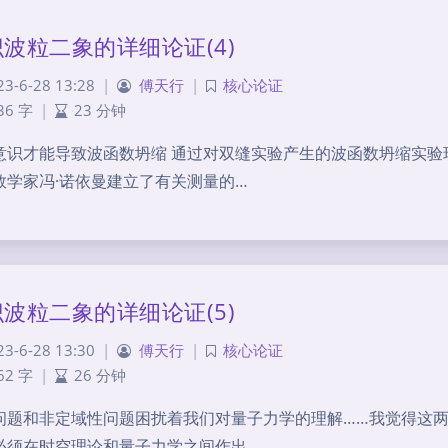
波粒二象的详细论证(4)
23-6-28 13:28
|
傅天行
|
核心论证
36 字
|
23 分钟
意识才能导致波函数坍缩 通过对双缝实验产生的波函数坍缩实验
数学家冯·诺依曼建立了有关测量的…
波粒二象的详细论证(5)
23-6-28 13:30
|
傅天行
|
核心论证
62 字
|
26 分钟
问题和非定域性问题困扰着我们对量子力学的理解……我觉得这
必须在时空理论和量子力学之间作出…