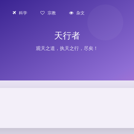
科学
宗教
杂文
天行者
观天之道，执天之行，尽矣！