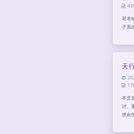
43
哥本
子系
天
20
17
本文
讨、
求永