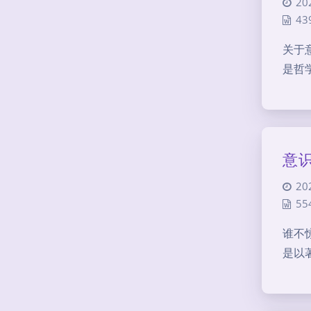
20
43
关于
是哲
意识
20
55
谁不
是以