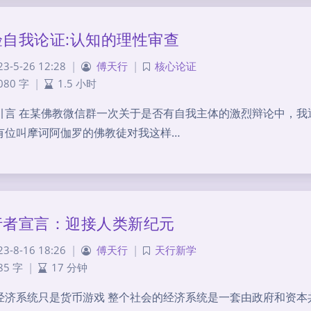
验自我论证:认知的理性审查
23-5-26 12:28
|
傅天行
|
核心论证
080 字
|
1.5 小时
引言 在某佛教微信群一次关于是否有自我主体的激烈辩论中，我
有位叫摩诃阿伽罗的佛教徒对我这样…
行者宣言：迎接人类新纪元
23-8-16 18:26
|
傅天行
|
天行新学
85 字
|
17 分钟
经济系统只是货币游戏 整个社会的经济系统是一套由政府和资本