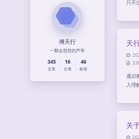
只不
傅天行
天
一颗会思想的芦苇
20
345
16
46
33
文章
分类
标签
通识
入理
关
20