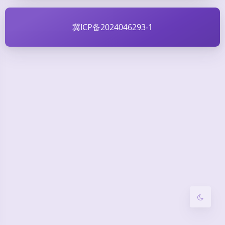
冀ICP备2024046293-1
夜间模式
Sans Serif
Serif
浅阴影
深阴影
关闭
日落
暗化
灰度